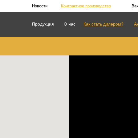
Новости
Контрактное производство
Ва
Продукция
О нас
Как стать дилером?
А