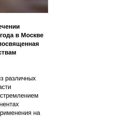
ечении
года в Москве
посвященная
ствам
из различных
асти
 стремлением
нентах
применения на