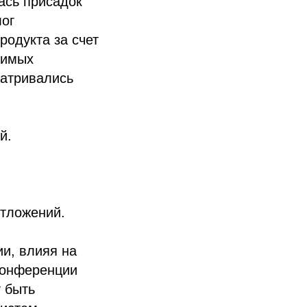
ась присадок
лог
родукта за счет
димых
матривались
й.
отложений.
и, влияя на
 конференции
 быть