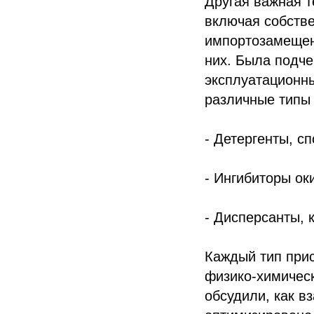
Другая важная т
включая собстве
импортозамещени
них. Была подче
эксплуатационн
различные типы 
- Детергенты, с
- Ингибиторы о
- Дисперсанты, 
Каждый тип прис
физико-химическ
обсудили, как в