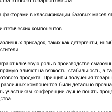
ства готового товарного масла.
факторами в классификации базовых масел я
интетических компонентов.
азличных присадок, таких как детергенты, инги
устители.
играют ключевую роль в производстве смазочн
апрямую влияют на вязкость, стабильность, а т
готового продукта. Принципы получения товарн
 различных компонентов были детально проана
ть участникам конференции лучше понять проц
ства.