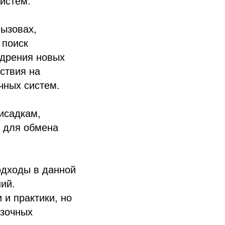
истем.
ызовах,
 поиск
едрения новых
ствия на
чных систем.
исадкам,
 для обмена
одходы в данной
ий.
 и практики, но
азочных