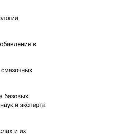
ологии
добавления в
к смазочных
я базовых
наук и эксперта
лах и их