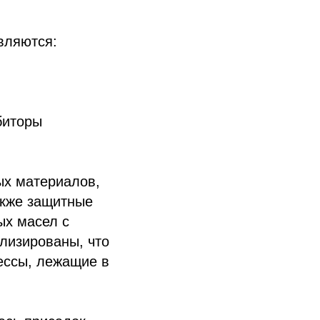
вляются:
биторы
ых материалов,
акже защитные
ых масел с
лизированы, что
ессы, лежащие в