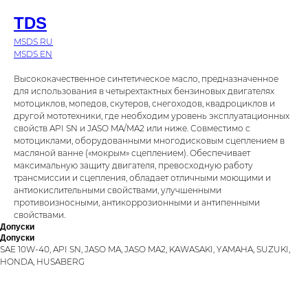
TDS
MSDS RU
MSDS EN
Высококачественное синтетическое масло, предназначенное
для использования в четырехтактных бензиновых двигателях
мотоциклов, мопедов, скутеров, снегоходов, квадроциклов и
другой мототехники, где необходим уровень эксплуатационных
свойств API SN и JASO MA/MA2 или ниже. Совместимо с
мотоциклами, оборудованными многодисковым сцеплением в
масляной ванне («мокрым» сцеплением). Обеспечивает
максимальную защиту двигателя, превосходную работу
трансмиссии и сцепления, обладает отличными моющими и
антиокислительными свойствами, улучшенными
противоизносными, антикоррозионными и антипенными
свойствами.
Допуски
Допуски
SAE 10W-40, API SN, JASO MA, JASO MA2, KAWASAKI, YAMAHA, SUZUKI,
HONDA, HUSABERG